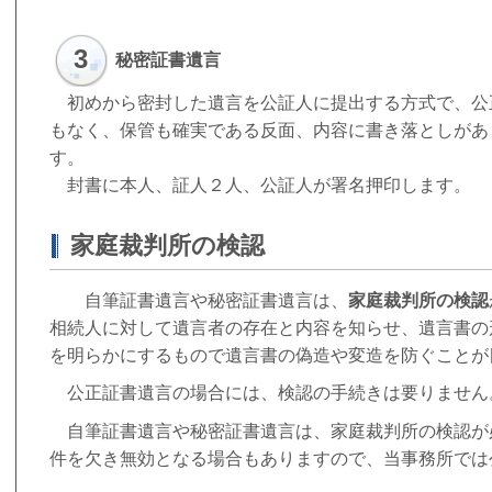
3
秘密証書遺言
初めから密封した遺言を公証人に提出する方式で、公正
もなく、保管も確実である反面、内容に書き落としがあ
す。
封書に本人、証人２人、公証人が署名押印します。
家庭裁判所の検認
自筆証書遺言や秘密証書遺言は、
家庭裁判所の検認
相続人に対して遺言者の存在と内容を知らせ、遺言書の
を明らかにするもので遺言書の偽造や変造を防ぐことが
公正証書遺言の場合には、検認の手続きは要りません
自筆証書遺言や秘密証書遺言は、家庭裁判所の検認が
件を欠き無効となる場合もありますので、当事務所では