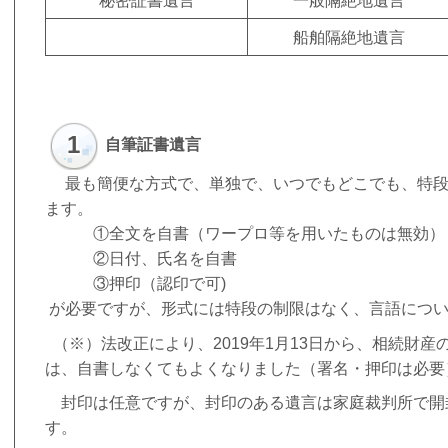
秘密証書遺言
一般隔絶地遺言
船舶隔絶地遺言
1
自筆証書遺言
最も簡便な方式で、単独で、いつでもどこでも、特段
ます。
①全文を自書（ワープロ等を用いたものは無効）
②日付、氏名を自書
③押印（認印で可)
が必要ですが、形式には特段の制限はなく、言語につい
（※）法改正により、2019年1月13日から、相続財
は、自書しなくてもよくなりました（署名・押印は必要
封印は任意ですが、封印のある遺言は家庭裁判所で開
す。