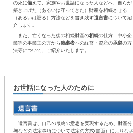
の死に
備え
て、家族や
お世話になった人
などへ、自らが
築き上げた（あるいは守ってきた）財産を相続させる
（あるいは贈る）
方法などを書き残す
遺言書
について紹
介します。
また、亡くなった後の相続財産の
相続
の仕方、中小企
業等の事業主の方から
後継者
への経営・資産の
承継
の方
法等について、ご紹介いたします。
お世話になった人のために
遺言書
遺言書は、自己の最終の意思を実現するため、財産分
与などの法定事項について法定の方式(書面）によりな