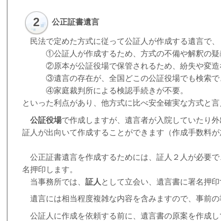
2
公正証書遺言
民法で定めた方式に従って公証人が作成する遺言で、
①公証人が作成するため、方式の不備や解釈の疑義
②原本が公証役場で保管されるため、紛失や変造な
③遺言の存在が、全国どこの公証役場でも検索で
④家庭裁判所による検認手続きが不要。
といった利点があり、他方式に比べ安全確実な方式と言
公証役場
で作成しますが、遺言者が入院していたり外
証人が出向いて作成することができます（作成手数料
公正証書遺言を作成するためには、証人２人が必要で
名押印します。
当事務所では、
証人
として立会い、遺言書に署名押印
遺言には相当程度複雑な内容を含みますので、事前の
公証人に作成を依頼する前に、遺言書の原案を作成し