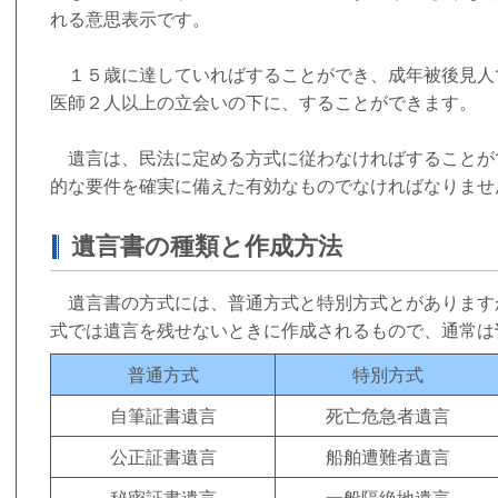
れる意思表示です。
１５歳に達していればすることができ、成年被後見人
医師２人以上の立会いの下に、することができます。
遺言は、民法に定める方式に従わなければすることが
的な要件を確実に備えた有効なものでなければなりま
遺言書の種類と作成方法
遺言書の方式には、普通方式と特別方式とがあります
式では遺言を残せないときに作成されるもので、通常は
普通方式
特別方式
自筆証書遺言
死亡危急者遺言
公正証書遺言
船舶遭難者遺言