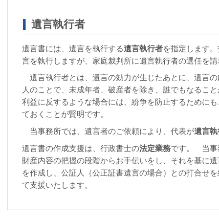
遺言執行者
遺言書には、遺言を執行する
遺言執行者
を指定します。
言を執行しますが、家庭裁判所に遺言執行者の選任を請
遺言執行者とは、遺言の効力が生じたあとに、遺言の
人のことで、未成年者、破産者を除き、誰でもなること
利益に反するような場合には、紛争を防止するためにも
ておくことが賢明です。
当事務所では、遺言者のご依頼により、代表が
遺言執
遺言書の作成支援は、行政書士の
法定業務
です。 当事
財産内容の把握の段階からお手伝いをし、それを基に遺
を作成し、公証人（公正証書遺言の場合）との打合せを
て支援いたします。